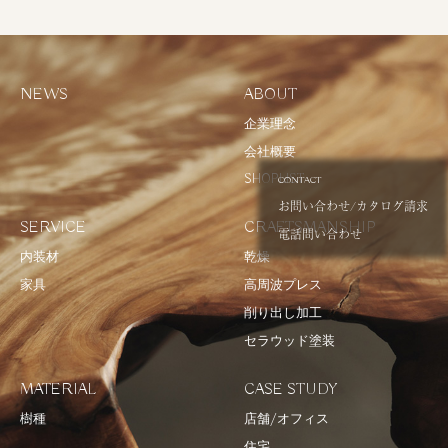
NEWS
ABOUT
企業理念
会社概要
SHOPLIST
CONTACT
お問い合わせ/カタログ請求
SERVICE
CRAFTSMANSHIP
電話問い合わせ
内装材
乾燥
家具
高周波プレス
削り出し加工
セラウッド塗装
MATERIAL
CASE STUDY
樹種
店舗/オフィス
住宅