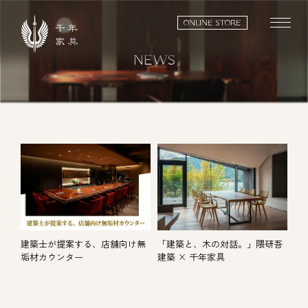
ONLINE STORE
NEWS
「建築と、木の対話。」隈研吾
建築士が提案する、店舗向け無
建築 × 千年家具
垢材カウンター